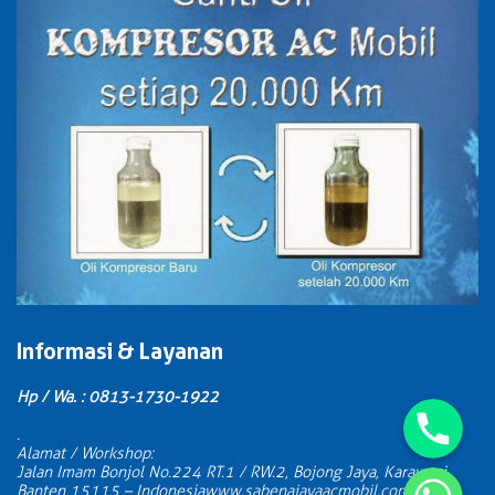
Informasi & Layanan
Phone
Hp / Wa. : 0813-1730-1922
.
Alamat / Workshop:
WhatsApp
Jalan Imam Bonjol No.224 RT.1 / RW.2, Bojong Jaya, Karawaci,
Banten 15115 – Indonesia
www.sabenajayaacmobil.com