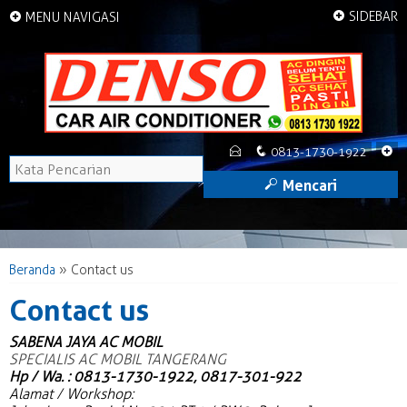
+
+
SIDEBAR
MENU NAVIGASI
E
q
+
0813-1730-1922
M
Mencari
Beranda
»
Contact us
Contact us
SABENA JAYA AC MOBIL
SPECIALIS AC MOBIL TANGERANG
Hp / Wa.
: 0813-1730-1922, 0817-301-922
Alamat / Workshop: