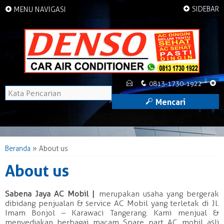
+
+
SIDEBAR
MENU NAVIGASI
E
q
+
0813-1730-1922
M
Mencari
Beranda
»
About us
About us
Sabena Jaya AC Mobil |
merupakan usaha yang bergerak
dibidang penjualan & service AC Mobil yang terletak di Jl.
Imam Bonjol – Karawaci Tangerang. Kami menjual &
menyediakan berbagai macam Spare part AC mobil asli