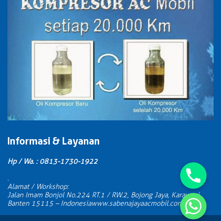
Informasi & Layanan
Phone
Hp / Wa. : 0813-1730-1922
.
Alamat / Workshop:
WhatsApp
Jalan Imam Bonjol No.224 RT.1 / RW.2, Bojong Jaya, Karawaci,
Banten 15115 – Indonesia
www.sabenajayaacmobil.com